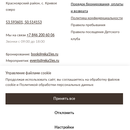
Красноярский район, с. Кривое
Порядок бронирования, оплаты
озеро
и возврата
Политика конфиденциальности
53.593601, 50.514153
Правила пребывания
Правила посещения Детского
Мы на связи
+7 846 200 60 06
клуба
Звонки с 09:00 до 18:00
Бронирование:
book@reka1les.ru
Мероприятия:
events@reka1les.ru
Управление файлами cookie
Продолжая использовать сайт, вы соглашаетесь на обработку файлов
cookie и Политикой обработки персональных данных
Принять все
ООО СОК "Космос" ИНН 6376026890.
Единый реестр объектов классификации в сфере
туристской индустрии №С632025009857
Отклонить
Настройки